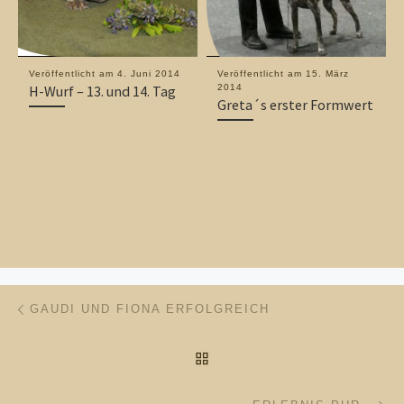
Veröffentlicht am
4. Juni 2014
Veröffentlicht am
15. März
H-Wurf – 13. und 14. Tag
2014
Greta´s erster Formwert
Beitragsnavigation
Vorheriger Beitrag
GAUDI UND FIONA ERFOLGREICH
ZURÜCK ZUR BEITRAGSL
Nä