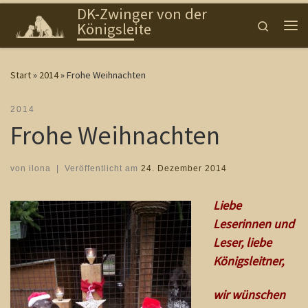
DK-Zwinger von der
Zum Inhalt springen
Search
Königsleite
Me
Start
»
2014
»
Frohe Weihnachten
2014
Frohe Weihnachten
von
ilona
|
Veröffentlicht am
24. Dezember 2014
Liebe
Leserinnen und
Leser, liebe
Königsleitner,
wir wünschen