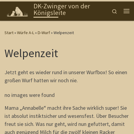
DK-Zwinger von der
Zum Inhalt springen
Search
Königsleite
Me
Start
»
Würfe A-L
»
D-Wurf
»
Welpenzeit
Welpenzeit
Jetzt geht es wieder rund in unserer Wurfbox! So einen
großen Wurf hatten wir noch nie.
no images were found
Mama „Annabelle“ macht ihre Sache wirklich super! Sie
ist absolut instiktsicher und wesensfest. Über Besucher
freut sie sich. Was nur geht, wird nun gefuttert, damit
auch genügend Milch für die zwölf kleinen Racker