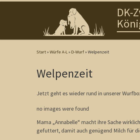
DK-Z
Zum Inhalt springen
Köni
Start
»
Würfe A-L
»
D-Wurf
»
Welpenzeit
Welpenzeit
Jetzt geht es wieder rund in unserer Wurfbo
no images were found
Mama „Annabelle“ macht ihre Sache wirklich s
gefuttert, damit auch genügend Milch für di