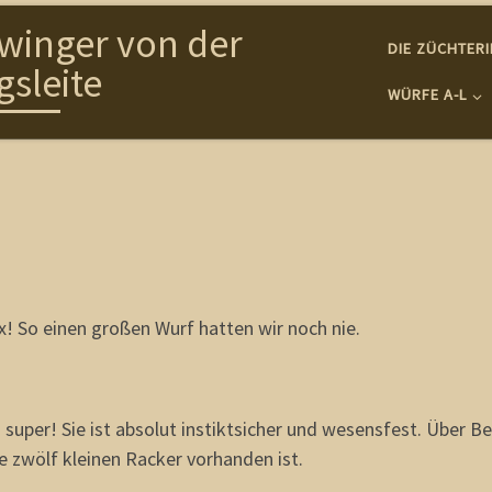
winger von der
DIE ZÜCHTER
gsleite
WÜRFE A-L
x! So einen großen Wurf hatten wir noch nie.
uper! Sie ist absolut instiktsicher und wesensfest. Über Bes
e zwölf kleinen Racker vorhanden ist.