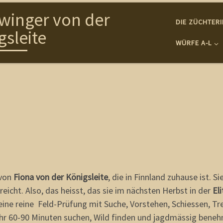
winger von der
DIE ZÜCHTER
gsleite
WÜRFE A-L
 von
Fiona von der Königsleite
, die in Finnland zuhause ist. S
rreicht. Also, das heisst, das sie im nächsten Herbst in der
El
eine reine Feld-Prüfung mit Suche, Vorstehen, Schiessen, T
r 60-90 Minuten suchen, Wild finden und jagdmässig bene