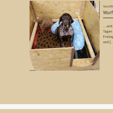
Veröff
Wurf
…und j
Tagen 
Freita
und [
Vorheriger Beitrag