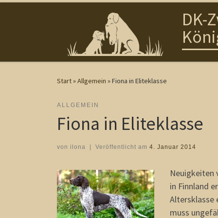
DK-Z
Zum Inhalt springen
Köni
Start
»
Allgemein
»
Fiona in Eliteklasse
ALLGEMEIN
Fiona in Eliteklasse
von
ilona
|
Veröffentlicht am
4. Januar 2014
Neuigkeiten
in Finnland e
Altersklasse 
muss ungefäh