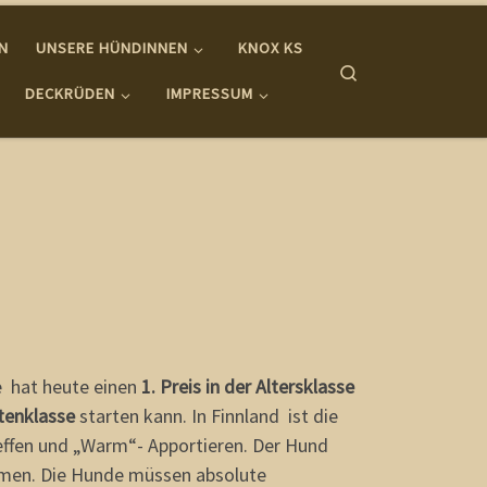
IN
UNSERE HÜNDINNEN
KNOX KS
Search
DECKRÜDEN
IMPRESSUM
ie hat heute einen
1. Preis in der Altersklasse
itenklasse
starten kann. In Finnland ist die
reffen und „Warm“- Apportieren. Der Hund
hmen. Die Hunde müssen absolute