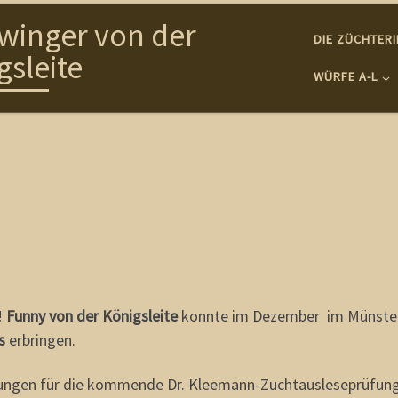
winger von der
DIE ZÜCHTER
gsleite
WÜRFE A-L
!
Funny von der Königsleite
konnte im Dezember im Münsterl
s
erbringen.
ungen für die kommende Dr. Kleemann-Zuchtausleseprüfung e