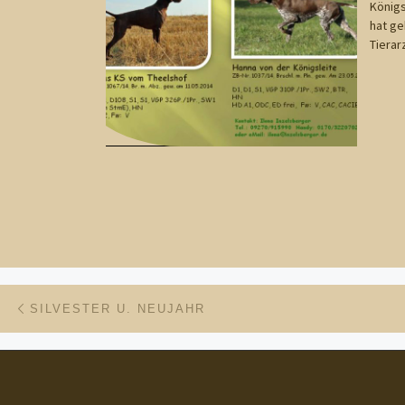
Königs
hat ge
Tierar
Beitragsnavigation
Vorheriger Beitrag
SILVESTER U. NEUJAHR