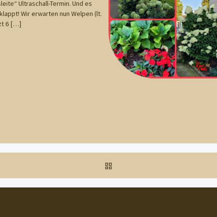
leite“ Ultraschall-Termin. Und es
klappt! Wir erwarten nun Welpen (lt.
zt 6 […]
ZURÜCK ZUR BEITRAGSL