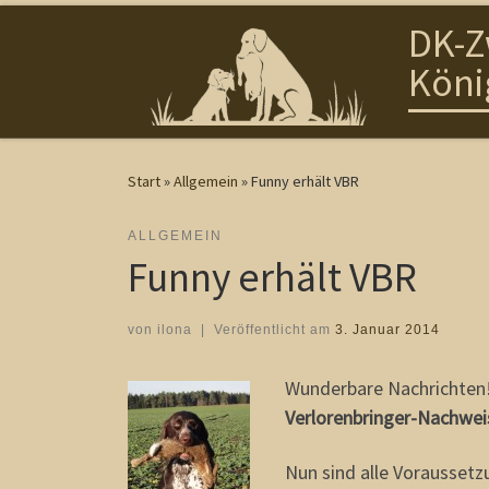
DK-Z
Zum Inhalt springen
Köni
Start
»
Allgemein
»
Funny erhält VBR
ALLGEMEIN
Funny erhält VBR
von
ilona
|
Veröffentlicht am
3. Januar 2014
Wunderbare Nachrichten
Verlorenbringer-Nachwei
Nun sind alle Voraussetz