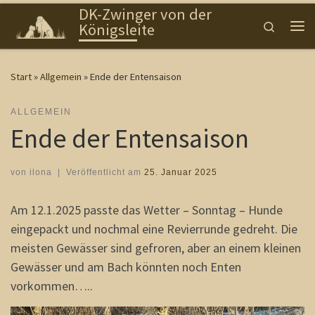
DK-Zwinger von der
Zum Inhalt springen
Search
Königsleite
Me
Start
»
Allgemein
»
Ende der Entensaison
ALLGEMEIN
Ende der Entensaison
von
ilona
|
Veröffentlicht am
25. Januar 2025
Am 12.1.2025 passte das Wetter – Sonntag – Hunde
eingepackt und nochmal eine Revierrunde gedreht. Die
meisten Gewässer sind gefroren, aber an einem kleinen
Gewässer und am Bach könnten noch Enten
vorkommen…..