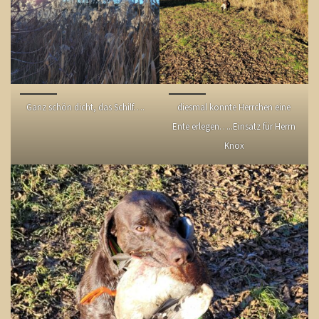
Ganz schön dicht, das Schilf….
diesmal konnte Herrchen eine
Ente erlegen…..Einsatz für Herrn
Knox