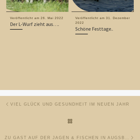
Veröffentlicht am
26. Mai 2022
Veröffentlicht am
31. Dezember
Der L-Wurf zieht aus….
2022
Schöne Festtage..
Beitragsnavigation
Vorheriger Beitrag
VIEL GLÜCK UND GESUNDHEIT IM NEUEN JAHR
ZURÜCK ZUR BEITRAGSL
Nä
ZU GAST AUF DER JAGEN & FISCHEN IN AUGSBURG