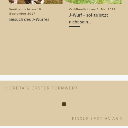
Veröffentlicht am
18.
Veröffentlicht am
3. Mai 2017
September 2017
J-Wurf – sollte jetzt
Besuch des J-Wurfes
nicht sein…..
Beitragsnavigation
Vorheriger Beitrag
GRETA´S ERSTER FORMWERT
ZURÜCK ZUR BEITRAGSL
Nä
FINDUS LEGT HN AB