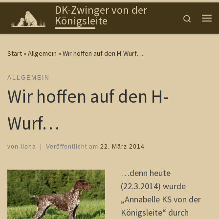
DK-Zwinger von der
Zum Inhalt springen
Search
Königsleite
Me
Start
»
Allgemein
»
Wir hoffen auf den H-Wurf…
ALLGEMEIN
Wir hoffen auf den H-
Wurf…
von
ilona
|
Veröffentlicht am
22. März 2014
…denn heute
(22.3.2014) wurde
„Annabelle KS von der
Königsleite“ durch