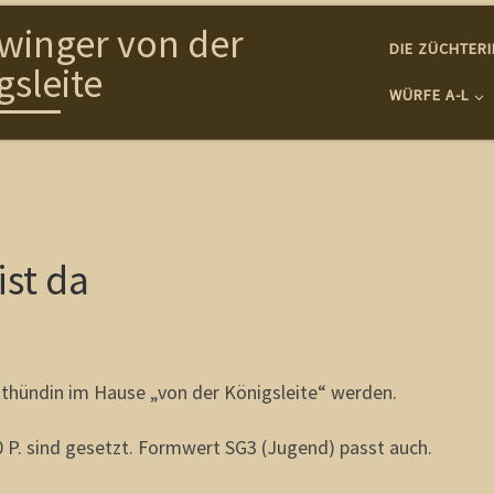
winger von der
DIE ZÜCHTER
gsleite
WÜRFE A-L
ist da
hthündin im Hause „von der Königsleite“ werden.
70 P. sind gesetzt. Formwert SG3 (Jugend) passt auch.