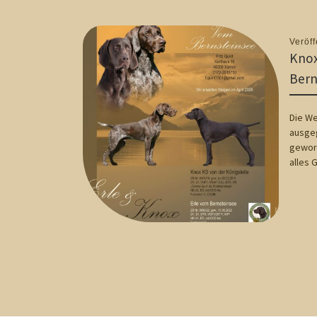
Veröff
Knox
Bern
Die We
ausgeg
gewor
alles 