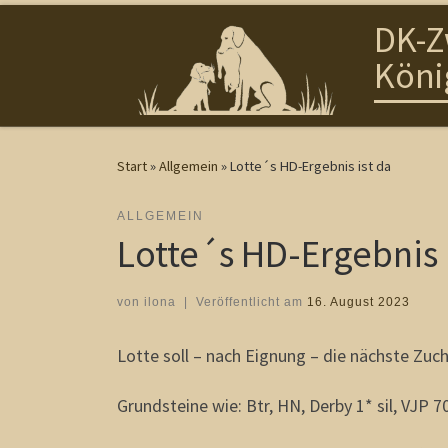
DK-Z
Zum Inhalt springen
Köni
Start
»
Allgemein
»
Lotte´s HD-Ergebnis ist da
ALLGEMEIN
Lotte´s HD-Ergebnis 
von
ilona
|
Veröffentlicht am
16. August 2023
Lotte soll – nach Eignung – die nächste Zuc
Grundsteine wie: Btr, HN, Derby 1* sil, VJP 