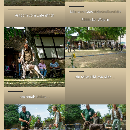
Udo vom Grasnitzbründl und die
Aragorn vom Entenstrich
Elbblicker-Welpen
ein tolles Bild von allen…
nochmals Unkas…