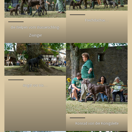
Frechdachse…
die Welpen vom Wasserschling-
Zwinger
Angst vor nix…
Konrad von der Königsleite