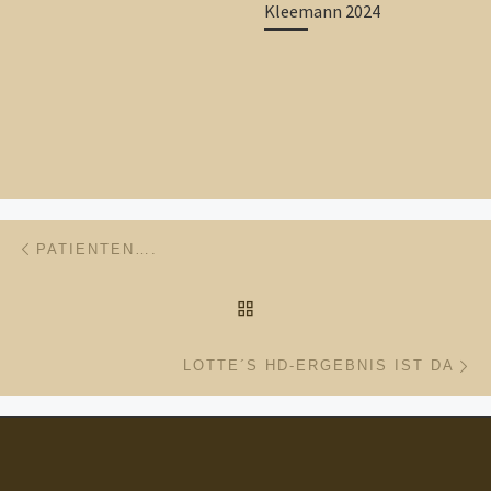
Kleemann 2024
Beitragsnavigation
Vorheriger Beitrag
PATIENTEN….
ZURÜCK ZUR BEITRAGSL
Nä
LOTTE´S HD-ERGEBNIS IST DA