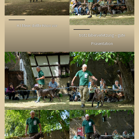
HJ Meier stellte Knox vor
trotz Biberverletzung – gute
Präsentation