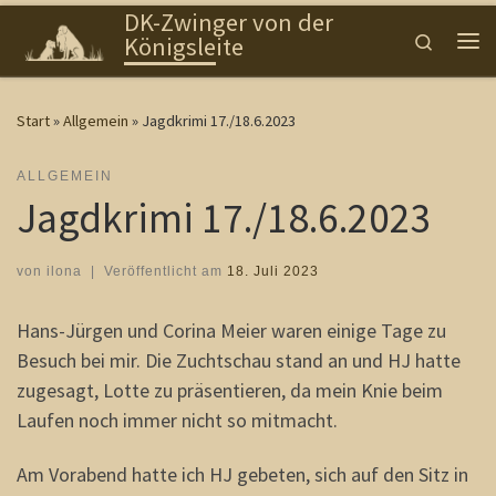
DK-Zwinger von der
Zum Inhalt springen
Search
Königsleite
Me
Start
»
Allgemein
»
Jagdkrimi 17./18.6.2023
ALLGEMEIN
Jagdkrimi 17./18.6.2023
von
ilona
|
Veröffentlicht am
18. Juli 2023
Hans-Jürgen und Corina Meier waren einige Tage zu
Besuch bei mir. Die Zuchtschau stand an und HJ hatte
zugesagt, Lotte zu präsentieren, da mein Knie beim
Laufen noch immer nicht so mitmacht.
Am Vorabend hatte ich HJ gebeten, sich auf den Sitz in