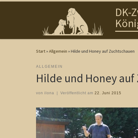
DK-Z
Zum Inhalt springen
Köni
Start
»
Allgemein
»
Hilde und Honey auf Zuchtschauen
ALLGEMEIN
Hilde und Honey auf
von
ilona
|
Veröffentlicht am
22. Juni 2015