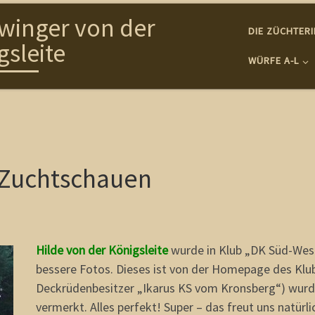
winger von der
DIE ZÜCHTER
gsleite
WÜRFE A-L
 Zuchtschauen
Hilde von der Königsleite
wurde in Klub „DK Süd-West“ 
bessere Fotos. Dieses ist von der Homepage des Klubs 
Deckrüdenbesitzer „Ikarus KS vom Kronsberg“) wurde
vermerkt. Alles perfekt! Super – das freut uns natürli