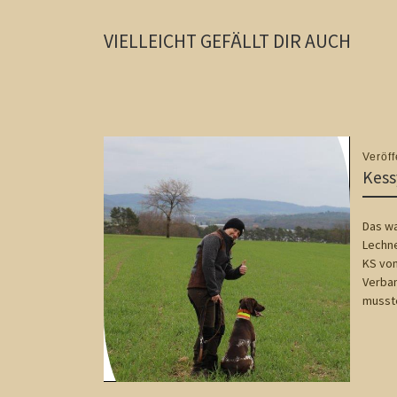
VIELLEICHT GEFÄLLT DIR AUCH
Veröff
Kess
Das wa
Lechne
KS von
Verban
musste