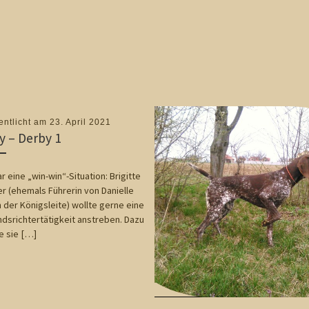
entlicht am
23. April 2021
y – Derby 1
r eine „win-win“-Situation: Brigitte
r (ehemals Führerin von Danielle
 der Königsleite) wollte gerne eine
dsrichtertätigkeit anstreben. Dazu
 sie […]