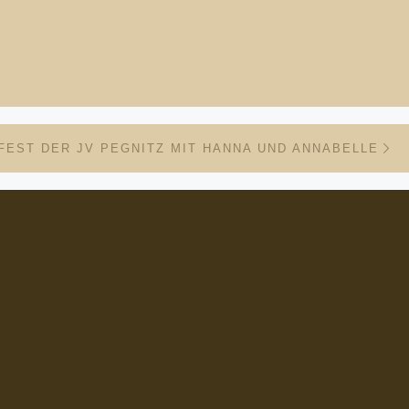
Nä
ISTE
FEST DER JV PEGNITZ MIT HANNA UND ANNABELLE