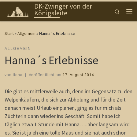
DK-Zwinger von der
Zum Inhalt springen
Search
Königsleite
Me
Start
»
Allgemein
»
Hanna´s Erlebnisse
ALLGEMEIN
Hanna´s Erlebnisse
von
ilona
|
Veröffentlicht am
17. August 2014
Die gibt es mittlerweile auch, denn im Gegensatz zu den
Welpenkäufern, die sich zur Abholung und für die Zeit
danach meist Urlaub einplanen, ging es für mich als
Züchterin dann wieder ins Geschäft. Somit habe ich
täglich etwa 1 Stunde mit Hanna…..aber langsam wird
es. Sie ist ja eh eine tolle Maus und sie hat auch schon