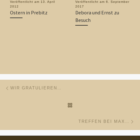
Veröffentlicht am
13. April
Veröffentlicht am
6. September
2012
2017
Ostern in Prebitz
Debora und Ernst zu
Besuch
Beitragsnavigation
Vorheriger Beitrag
WIR GRATULIEREN…
ZURÜCK ZUR BEITRAGSL
Nä
TREFFEN BEI MAX…