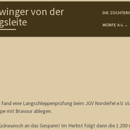
winger von der
DIE ZÜCHTER
gsleite
WÜRFE A-L
 fand eine Langschleppenprüfung beim JGV Nordeifel e.V. st
pe mit Bravour ablegen.
ückwunsch an das Gespann! Im Herbst folgt dann die 1.200 m-