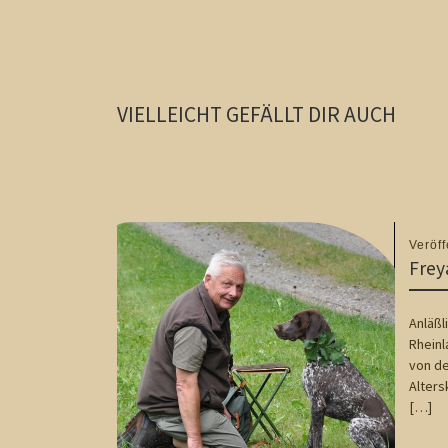
VIELLEICHT GEFÄLLT DIR AUCH
Veröff
Frey
Anläßl
Rheinl
von de
Alter
[…]