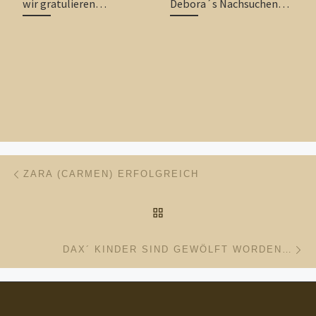
wir gratulieren…
Debora´s Nachsuchen…
Beitragsnavigation
Vorheriger Beitrag
ZARA (CARMEN) ERFOLGREICH
ZURÜCK ZUR BEITRAGSL
Nä
DAX´ KINDER SIND GEWÖLFT WORDEN…