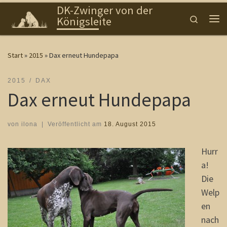
DK-Zwinger von der
Zum Inhalt springen
Search
Königsleite
Me
Start
»
2015
»
Dax erneut Hundepapa
2015
DAX
Dax erneut Hundepapa
von
ilona
|
Veröffentlicht am
18. August 2015
Hurr
a!
Die
Welp
en
nach