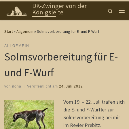
DK-Zwinger von der
Zum Inhalt springen
Search
Königsleite
Me
Start
»
Allgemein
»
Solmsvorbereitung für E- und F-Wurf
ALLGEMEIN
Solmsvorbereitung für E-
und F-Wurf
von
ilona
|
Veröffentlicht am
24. Juli 2012
Vom 19. – 22. Juli trafen sich
die E- und F-Würfler zur
Solmsvorbereitung bei mir
im Revier Prebitz.