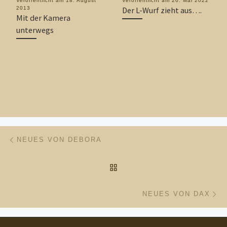
Veröffentlicht am
18. August
Veröffentlicht am
26. Mai 2022
2013
Der L-Wurf zieht aus….
Mit der Kamera
unterwegs
Beitragsnavigation
Vorheriger Beitrag
NEUES VON DEBORA
ZURÜCK ZUR BEITRAGSL
Nä
NEUES VON DAX