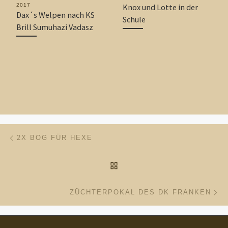
2017
Knox und Lotte in der
Dax´s Welpen nach KS
Schule
Brill Sumuhazi Vadasz
Beitragsnavigation
Vorheriger Beitrag
2X BOG FÜR HEXE
ZURÜCK ZUR BEITRAGSL
Nä
ZÜCHTERPOKAL DES DK FRANKEN