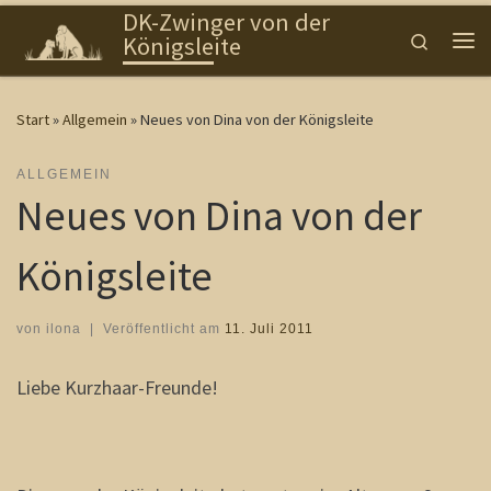
DK-Zwinger von der
Zum Inhalt springen
Search
Königsleite
Me
Start
»
Allgemein
»
Neues von Dina von der Königsleite
ALLGEMEIN
Neues von Dina von der
Königsleite
von
ilona
|
Veröffentlicht am
11. Juli 2011
Liebe Kurzhaar-Freunde!