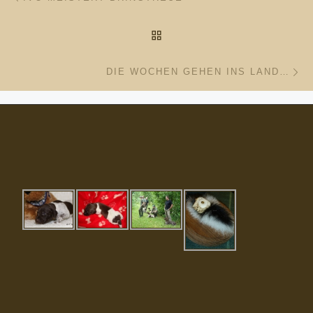
ZURÜCK ZUR BEITRAGSL
Nä
DIE WOCHEN GEHEN INS LAND…