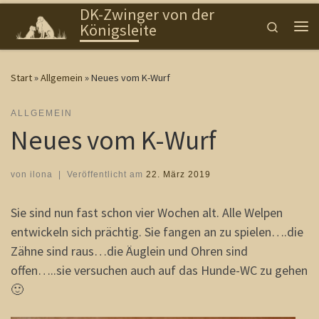
DK-Zwinger von der
Zum Inhalt springen
Search
Königsleite
Me
Start
»
Allgemein
»
Neues vom K-Wurf
ALLGEMEIN
Neues vom K-Wurf
von
ilona
|
Veröffentlicht am
22. März 2019
Sie sind nun fast schon vier Wochen alt. Alle Welpen
entwickeln sich prächtig. Sie fangen an zu spielen….die
Zähne sind raus…die Äuglein und Ohren sind
offen…..sie versuchen auch auf das Hunde-WC zu gehen
🙂