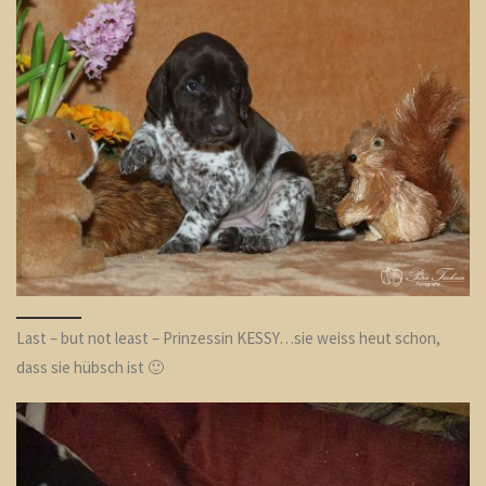
Last – but not least – Prinzessin KESSY…sie weiss heut schon,
dass sie hübsch ist 🙂