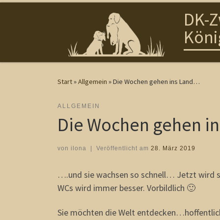
DK-Z
Zum Inhalt springen
Köni
Start
»
Allgemein
»
Die Wochen gehen ins Land…
ALLGEMEIN
Die Wochen gehen i
von
ilona
|
Veröffentlicht am
28. März 2019
….und sie wachsen so schnell… Jetzt wird 
WCs wird immer besser. Vorbildlich 🙂
Sie möchten die Welt entdecken…hoffentlich