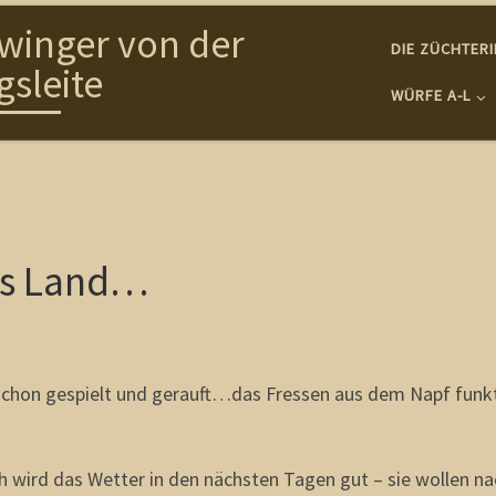
winger von der
DIE ZÜCHTER
gsleite
WÜRFE A-L
ns Land…
schon gespielt und gerauft…das Fressen aus dem Napf funkt
 wird das Wetter in den nächsten Tagen gut – sie wollen na