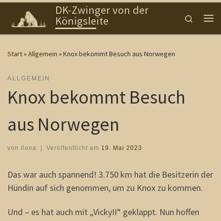
DK-Zwinger von der
Zum Inhalt springen
Search
Königsleite
Me
Start
»
Allgemein
»
Knox bekommt Besuch aus Norwegen
ALLGEMEIN
Knox bekommt Besuch
aus Norwegen
von
ilona
|
Veröffentlicht am
19. Mai 2023
Das war auch spannend! 3.750 km hat die Besitzerin der
Hündin auf sich genommen, um zu Knox zu kommen.
Und – es hat auch mit „VickyII“ geklappt. Nun hoffen