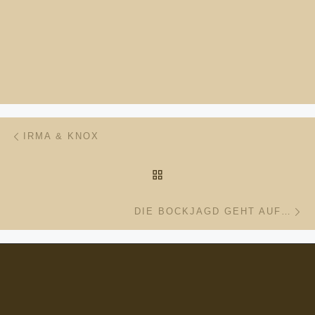
Beitragsnavigation
Vorheriger Beitrag
IRMA & KNOX
ZURÜCK ZUR BEITRAGSL
Nä
DIE BOCKJAGD GEHT AUF…