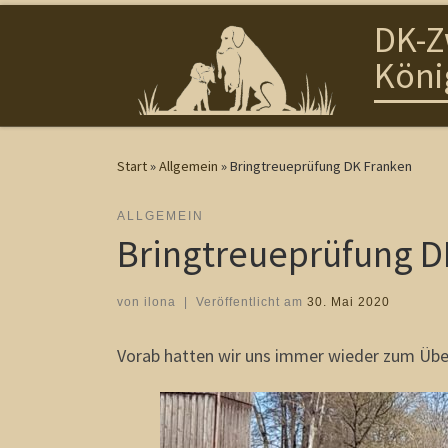
DK-Z
Zum Inhalt springen
Köni
Start
»
Allgemein
»
Bringtreueprüfung DK Franken
ALLGEMEIN
Bringtreueprüfung D
von
ilona
|
Veröffentlicht am
30. Mai 2020
Vorab hatten wir uns immer wieder zum Üben 