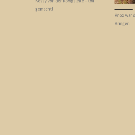
Kessy von der Königsleite – toll
gemacht!
Knox war d
Bringen.