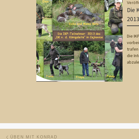
Veröff
Die 
201
Die IK
vorbei
trafen
die In
abzul
Beitragsnavigation
Vorheriger Beitrag
ÜBEN MIT KONRAD