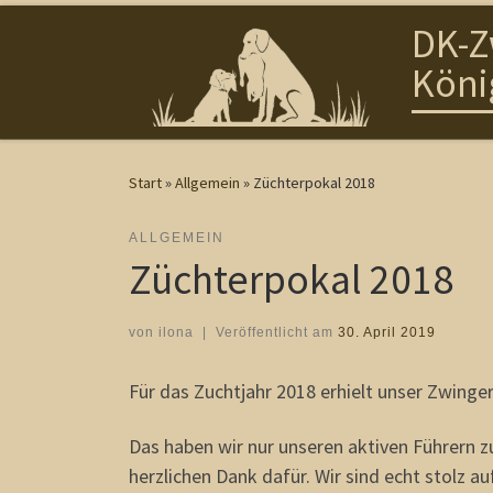
DK-Z
Zum Inhalt springen
Köni
Start
»
Allgemein
»
Züchterpokal 2018
ALLGEMEIN
Züchterpokal 2018
von
ilona
|
Veröffentlicht am
30. April 2019
Für das Zuchtjahr 2018 erhielt unser Zwinge
Das haben wir nur unseren aktiven Führern
herzlichen Dank dafür. Wir sind echt stolz au