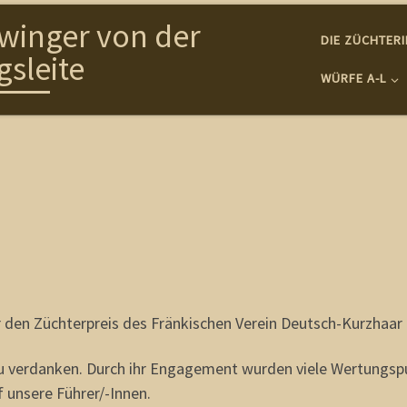
winger von der
DIE ZÜCHTER
gsleite
WÜRFE A-L
r den Züchterpreis des Fränkischen Verein Deutsch-Kurzhaar 
 zu verdanken. Durch ihr Engagement wurden viele Wertungs
f unsere Führer/-Innen.