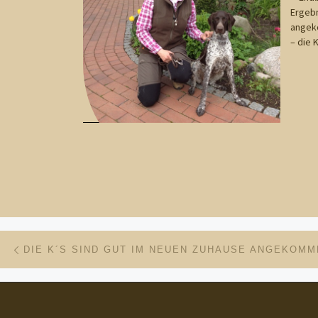
Ergebn
angeko
– die 
Beitragsnavigation
Vorheriger Beitrag
DIE K´S SIND GUT IM NEUEN ZUHAUSE ANGEKOM