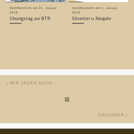
Veröffentlicht am
21. Januar
Veröffentlicht am
1. Januar
2019
2014
Übungstag zur BTR
Silvester u. Neujahr
Beitragsnavigation
Vorheriger Beitrag
WIR JAGEN AUCH…
ZURÜCK ZUR BEITRAGSL
Nä
SAUJAGER