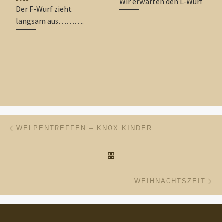
Wir erwarten den L-Wurf
Der F-Wurf zieht
langsam aus……….
Beitragsnavigation
Vorheriger Beitrag
WELPENTREFFEN – KNOX KINDER
ZURÜCK ZUR BEITRAGSL
Nä
WEIHNACHTSZEIT