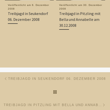
Veröffentlicht am
6. Dezember
Veröffentlicht am
30. Dezember
2008
2008
Treibjagd in Seukendorf
Treibjagd in Pitzling mit
06. Dezember 2008
Bella und Annabelle am
30.12.2008
Beitragsnavigation
Vorheriger Beitrag
TREIBJAGD IN SEUKENDORF 06. DEZEMBER 2008
ZURÜCK ZUR BEITRAGSL
Nä
TREIBJAGD IN PITZLING MIT BELLA UND ANNABELLE AM 30.12.2008