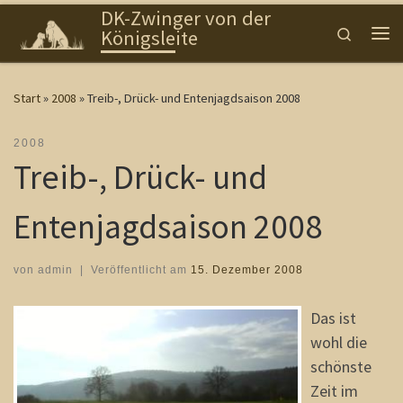
DK-Zwinger von der
Zum Inhalt springen
Search
Königsleite
Me
Start
»
2008
»
Treib-, Drück- und Entenjagdsaison 2008
2008
Treib-, Drück- und
Entenjagdsaison 2008
von
admin
|
Veröffentlicht am
15. Dezember 2008
Das ist
wohl die
schönste
Zeit im