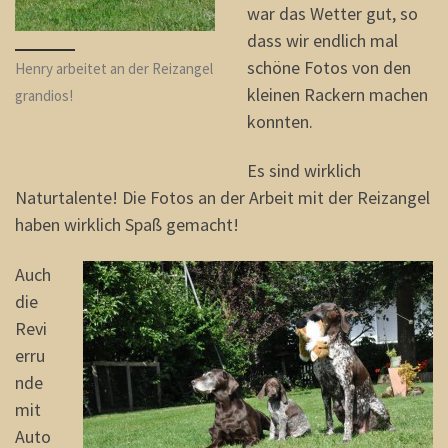
war das Wetter gut, so
dass wir endlich mal
schöne Fotos von den
Henry arbeitet an der Reizangel
kleinen Rackern machen
grandios!
konnten.
Es sind wirklich
Naturtalente! Die Fotos an der Arbeit mit der Reizangel
haben wirklich Spaß gemacht!
Auch
die
Revi
erru
nde
mit
Auto