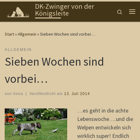
DK-Zwinger von der
Zum Inhalt springen
Search
Königsleite
Me
Start
»
Allgemein
»
Sieben Wochen sind vorbei…
ALLGEMEIN
Sieben Wochen sind
vorbei…
von
ilona
|
Veröffentlicht am
13. Juli 2014
…es geht in die achte
Lebenswoche….und die
Welpen entwickeln sich
wirklich super! Endlich