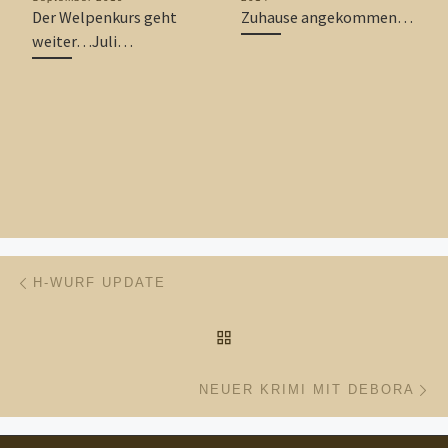
Der Welpenkurs geht
Zuhause angekommen…
weiter…Juli…
Beitragsnavigation
Vorheriger Beitrag
H-WURF UPDATE
ZURÜCK ZUR BEITRAGSL
Nä
NEUER KRIMI MIT DEBORA