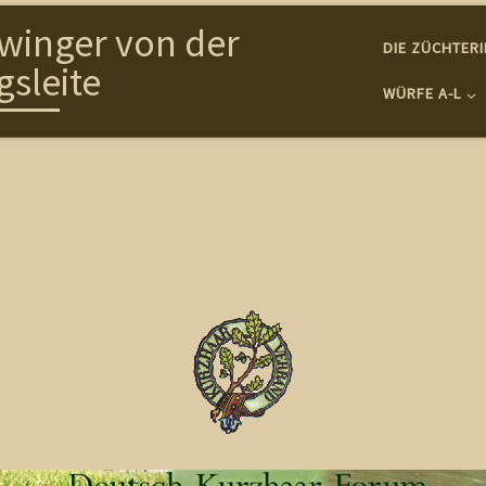
winger von der
DIE ZÜCHTER
gsleite
WÜRFE A-L