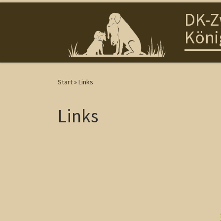
DK-Z
Zum Inhalt springen
Köni
Start
»
Links
Links