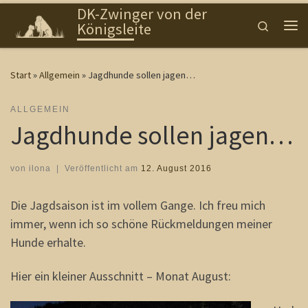
DK-Zwinger von der
Zum Inhalt springen
Search
Königsleite
Me
Start
»
Allgemein
»
Jagdhunde sollen jagen…
ALLGEMEIN
Jagdhunde sollen jagen…
von
ilona
|
Veröffentlicht am
12. August 2016
Die Jagdsaison ist im vollem Gange. Ich freu mich
immer, wenn ich so schöne Rückmeldungen meiner
Hunde erhalte.
Hier ein kleiner Ausschnitt – Monat August: