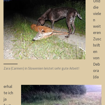
Und
die
viele
n
weit
eren
Zusc
hrift
en
von
Deb
Zara (Carmen) in Slowenien leistet sehr gute Arbeit!
ora
(da
erhal
te ich
ja