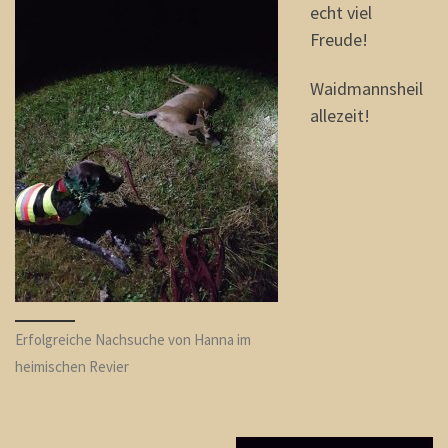
echt viel
Freude!
Waidmannsheil
allezeit!
Erfolgreiche Nachsuche von Hanna im
heimischen Revier