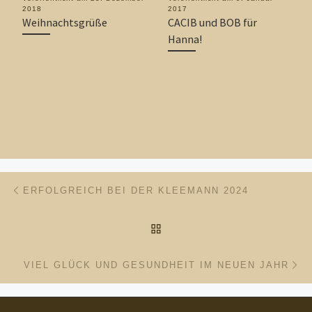
2018
2017
Weihnachtsgrüße
CACIB und BOB für
Hanna!
Beitragsnavigation
Vorheriger Beitrag
ERFOLGREICH BEI DER KLEEMANN 2024
ZURÜCK ZUR BEITRAGSL
Nä
VIEL GLÜCK UND GESUNDHEIT IM NEUEN JAHR