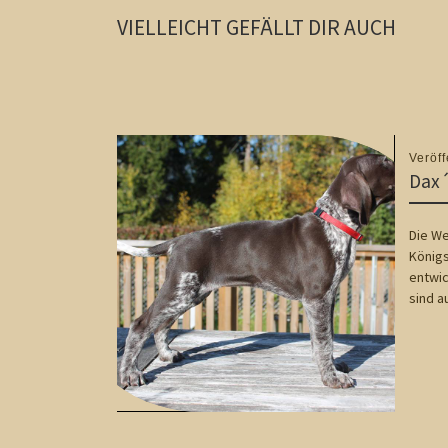
VIELLEICHT GEFÄLLT DIR AUCH
Veröff
Dax´
Die We
Königs
entwic
sind a