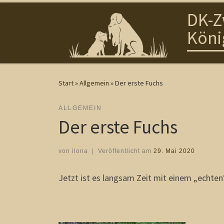
DK-Z
Zum Inhalt springen
Köni
Start
»
Allgemein
»
Der erste Fuchs
ALLGEMEIN
Der erste Fuchs
von
ilona
|
Veröffentlicht am
29. Mai 2020
Jetzt ist es langsam Zeit mit einem „echten