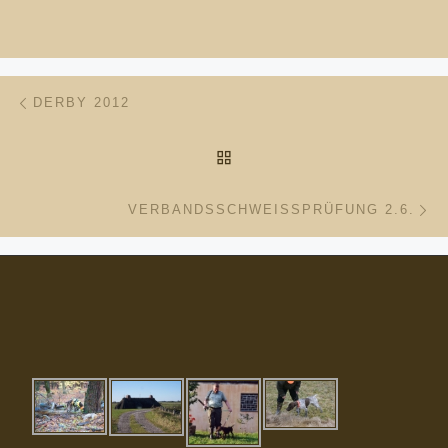
Beitragsnavigation
Vorheriger Beitrag
DERBY 2012
ZURÜCK ZUR BEITRAGSL
Nä
VERBANDSSCHWEISSPRÜFUNG 2.6.