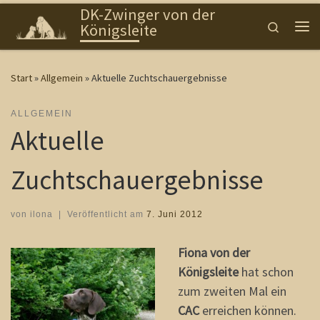
DK-Zwinger von der
Zum Inhalt springen
Search
Königsleite
Me
Start
»
Allgemein
»
Aktuelle Zuchtschauergebnisse
ALLGEMEIN
Aktuelle
Zuchtschauergebnisse
von
ilona
|
Veröffentlicht am
7. Juni 2012
Fiona von der
Königsleite
hat schon
zum zweiten Mal ein
CAC
erreichen können.