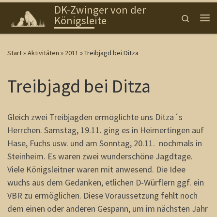
DK-Zwinger von der
Zum Inhalt springen
Search
Königsleite
Me
Start
»
Aktivitäten
»
2011
»
Treibjagd bei Ditza
Treibjagd bei Ditza
Gleich zwei Treibjagden ermöglichte uns Ditza´s
Herrchen. Samstag, 19.11. ging es in Heimertingen auf
Hase, Fuchs usw. und am Sonntag, 20.11. nochmals in
Steinheim. Es waren zwei wunderschöne Jagdtage.
Viele Königsleitner waren mit anwesend. Die Idee
wuchs aus dem Gedanken, etlichen D-Würflern ggf. ein
VBR zu ermöglichen. Diese Voraussetzung fehlt noch
dem einen oder anderen Gespann, um im nächsten Jahr